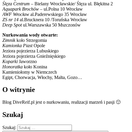
Ślęza Centrum
– Bielany Wrocławskie/ Ślęza ul. Błękitna 2
Aquapark Brochów
– ul.Polna 10 Wrocław
AWF Wrocław
al.Paderewskiego 35 Wrocław
ZS nr 14
al.Brucknera 10 /Toruńska Wrocław
Deep Spot
ul.Warszawska 50 Mszczonów
Nurkowania wody otwarte:
Zimnik
koło Strzegomia
Kamionka Piast
Opole
Jeziora pojezierza Lubuskiego
Jeziora pojezierza Gnieźnięskiego
Koparki
Jaworzno
Honoratka
koło Konina
Kamieniołomy w Niemczech
Egipt, Chorwacja, Włochy, Malta, Gozo…
O witrynie
Blog DiveReif.pl jest o nurkowaniu, realizacji marzeń i pasji 🙂
Szukaj
Szukaj: