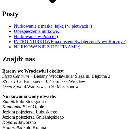
Posty
Nurkowanie z maską, fajką i w płetwach :)
Ubezpieczenia nurkowe.
Nurkowania w Polsce :)
INTRO NURKOWE na prezent Świąteczno-NowoRoczny :)
NURKOWANIE Z DELFINAMI :)
Znajdź nas
Baseny we Wrocławiu i okolicy:
Ślęza Centrum
– Bielany Wrocławskie/ Ślęza ul. Błękitna 2
ZS nr 14
al.Brucknera 10 /Toruńska Wrocław
Deep Spot
ul.Warszawska 50 Mszczonów
Nurkowania wody otwarte:
Zimnik
koło Strzegomia
Kamionka Piast
Opole
Jeziora pojezierza Lubuskiego
Jeziora pojezierza Gnieźnięskiego
Koparki
Jaworzno
Honoratka
koło Konina