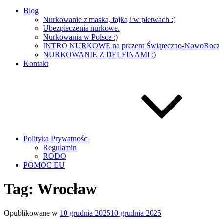
Blog
Nurkowanie z maską, fajką i w płetwach :)
Ubezpieczenia nurkowe.
Nurkowania w Polsce :)
INTRO NURKOWE na prezent Świąteczno-NowoRoczn
NURKOWANIE Z DELFINAMI :)
Kontakt
Polityka Prywatności
Regulamin
RODO
POMOC EU
Tag:
Wrocław
Opublikowane w
10 grudnia 2025
10 grudnia 2025