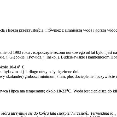
ą i lepszą przejrzystością, i również z zimniejszą wodą i gorszą wido
anie od 1993 roku , rozpoczęcie sezonu nurkowego od lat było i jest
, j. Głębokie, j.Powidz, j. Insko, j. Budzisławskie i kamieniołom Hon
o
około
10-14
C
a była zima i jak długo utrzymały się zimne dni.
kowy-skafander) grubości minimum 7mm, plus docieplenie i oczywiście
o
zerwca i lipca ma temperaturę około
18-23
C
. Woda jest cieplejsza do k
 która utrzymuje się do końca lata (sierpień/wrzesień). Termoklina to