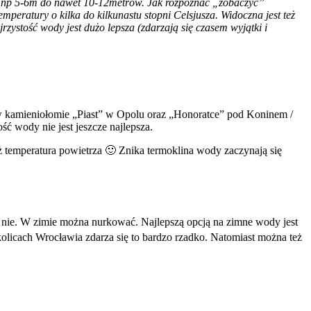
rów np 5-6m do nawet 10-12metrów. Jak rozpoznać „zobaczyć”
mperatury o kilka do kilkunastu stopni Celsjusza. Widoczna jest też
jrzystość wody jest dużo lepsza (zdarzają się czasem wyjątki i
ą w kamieniołomie „Piast” w Opolu oraz „Honoratce” pod Koninem /
ść wody nie jest jeszcze najlepsza.
iż temperatura powietrza 🙂 Znika termoklina wody zaczynają się
ż nie. W zimie można nurkować. Najlepszą opcją na zimne wody jest
kolicach Wrocławia zdarza się to bardzo rzadko. Natomiast można też