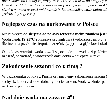
przez słońce od zimniejszej wody. W zależności od akwenu i pogody 
termoklinę ? Otóż nad termokliną woda jest cieplejsza, a pod termokl
różnica w przejrzystości (widoczności). Do termokliny może pojawiać s
„wizura” jest gorsza) .
Najlepszy czas na nurkowanie w Polsce
Mniej więcej od sierpnia do połowy września moim zdaniem jest
o
Woda ciepła
19-23
C
i przejrzystość najlepsza (widoczność na 5-7
Ślesinem na przełomie sierpnia i września (zdjęcia na głębokości okoł
Od połowy września woda powoli się ochładza i przychodzi październi
mieszać, ochładzać, a widoczność dalej dobra – najlepsza w roku.
Zakończenie sezonu i co z zimą ?
W październiku co roku z Piranią organizujemy zakończenie sezonu (
suchy skafander z dobrze dobranym ocieplaczem. Woda w zimie spa
nurkować pod lodem.
o
Nad dnie woda ma zawsze 4
C