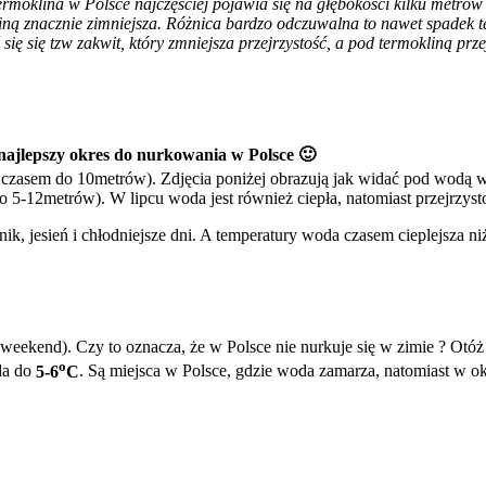
termoklina w Polsce najczęściej pojawia się na głębokości kilku met
iną znacznie zimniejsza. Różnica bardzo odczuwalna to nawet spadek te
ię się tzw zakwit, który zmniejsza przejrzystość, a pod termokliną prze
 najlepszy okres do nurkowania w Polsce 🙂
, a czasem do 10metrów). Zdjęcia poniżej obrazują jak widać pod wod
o 5-12metrów). W lipcu woda jest również ciepła, natomiast przejrzysto
k, jesień i chłodniejsze dni. A temperatury woda czasem cieplejsza n
weekend). Czy to oznacza, że w Polsce nie nurkuje się w zimie ? Otó
o
da do
5-6
C
. Są miejsca w Polsce, gdzie woda zamarza, natomiast w o