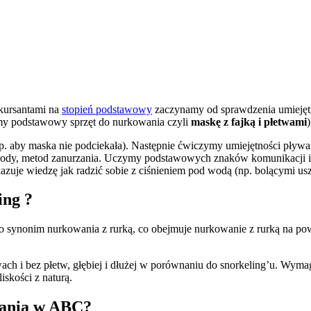
 kursantami na
stopień podstawowy
zaczynamy od sprawdzenia umiejętn
my podstawowy sprzęt do nurkowania czyli
maskę z fajką i płetwami
)
. aby maska nie podciekała). Następnie ćwiczymy umiejętności pływa
 wody, metod zanurzania. Uczymy podstawowych znaków komunikacji i 
azuje wiedzę jak radzić sobie z ciśnieniem pod wodą (np. bolącymi u
ing ?
to synonim nurkowania z rurką, co obejmuje nurkowanie z rurką na p
 i bez płetw, głębiej i dłużej w porównaniu do snorkeling’u. Wymaga
iskości z naturą.
wania w ABC?