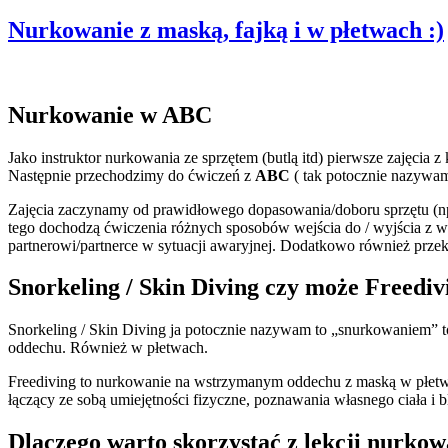
Nurkowanie z maską, fajką i w płetwach :)
Nurkowanie w ABC
Jako instruktor nurkowania ze sprzętem (butlą itd) pierwsze zajęcia z
Następnie przechodzimy do ćwiczeń z
ABC
( tak potocznie nazywa
Zajęcia zaczynamy od prawidłowego dopasowania/doboru sprzętu (np
tego dochodzą ćwiczenia różnych sposobów wejścia do / wyjścia z
partnerowi/partnerce w sytuacji awaryjnej. Dodatkowo również przek
Snorkeling / Skin Diving czy może Freediv
Snorkeling / Skin Diving ja potocznie nazywam to „snurkowaniem” 
oddechu. Również w płetwach.
Freediving to nurkowanie na wstrzymanym oddechu z maską w płetwach
łączący ze sobą umiejętności fizyczne, poznawania własnego ciała i bl
Dlaczego warto
skorzystać z lekcji nurko