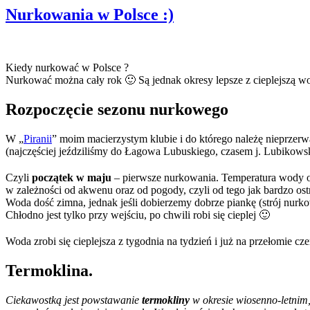
Nurkowania w Polsce :)
Kiedy nurkować w Polsce ?
Nurkować można cały rok 🙂 Są jednak okresy lepsze z cieplejszą wod
Rozpoczęcie sezonu nurkowego
W „
Piranii
” moim macierzystym klubie i do którego należę nieprzerw
(najczęściej jeździliśmy do Łagowa Lubuskiego, czasem j. Lubikowskie
Czyli
początek w maju
– pierwsze nurkowania. Temperatura wody 
w zależności od akwenu oraz od pogody, czyli od tego jak bardzo ostr
Woda dość zimna, jednak jeśli dobierzemy dobrze piankę (strój nur
Chłodno jest tylko przy wejściu, po chwili robi się cieplej 🙂
Woda zrobi się cieplejsza z tygodnia na tydzień i już na przełomie c
Termoklina.
Ciekawostką jest powstawanie
termokliny
w okresie wiosenno-letnim,