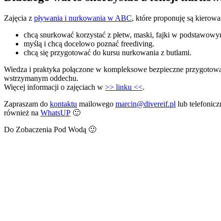
Zajęcia z
pływania i nurkowania w ABC
, które proponuję są kierow
chcą snurkować korzystać z płetw, maski, fajki w podstawowy
myślą i chcą docelowo poznać freediving.
chcą się przygotować do kursu nurkowania z butlami.
Wiedza i praktyka połączone w kompleksowe bezpieczne przygotowani
wstrzymanym oddechu.
Więcej informacji o zajęciach w
>> linku <<
.
Zapraszam do
kontaktu
mailowego
marcin@divereif.pl
lub telefonic
również na
WhatsUP
🙂
Do Zobaczenia Pod Wodą 🙂