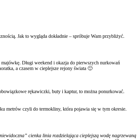
cznością. Jak to wygląda dokładnie – spróbuje Wam przybliżyć.
 na majówkę. Długi weekend i okazja do pierwszych nurkowań
oratka, a czasem w cieplejsze rejony świata 🙂
 obowiązkowe rękawiczki, buty i kaptur, to można ponurkować.
ilku metrów czyli do termokliny, która pojawia się w tym okresie.
 „niewidoczna” cienka linia rozdzielająca cieplejszą wodę nagrzewaną