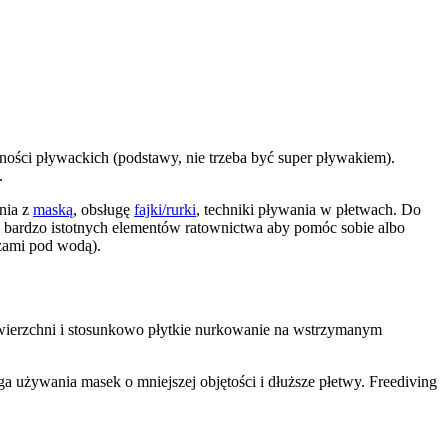
ości pływackich (podstawy, nie trzeba być super pływakiem).
.
nia z
maską
, obsługę
fajki/rurki
, techniki pływania w płetwach. Do
bardzo istotnych elementów ratownictwa aby pomóc sobie albo
szami pod wodą).
owierzchni i stosunkowo płytkie nurkowanie na wstrzymanym
 używania masek o mniejszej objętości i dłuższe płetwy. Freediving