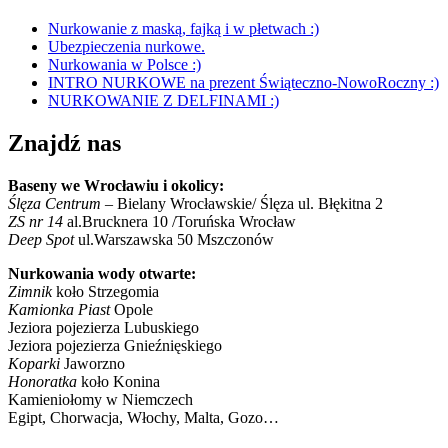
Nurkowanie z maską, fajką i w płetwach :)
Ubezpieczenia nurkowe.
Nurkowania w Polsce :)
INTRO NURKOWE na prezent Świąteczno-NowoRoczny :)
NURKOWANIE Z DELFINAMI :)
Znajdź nas
Baseny we Wrocławiu i okolicy:
Ślęza Centrum
– Bielany Wrocławskie/ Ślęza ul. Błękitna 2
ZS nr 14
al.Brucknera 10 /Toruńska Wrocław
Deep Spot
ul.Warszawska 50 Mszczonów
Nurkowania wody otwarte:
Zimnik
koło Strzegomia
Kamionka Piast
Opole
Jeziora pojezierza Lubuskiego
Jeziora pojezierza Gnieźnięskiego
Koparki
Jaworzno
Honoratka
koło Konina
Kamieniołomy w Niemczech
Egipt, Chorwacja, Włochy, Malta, Gozo…