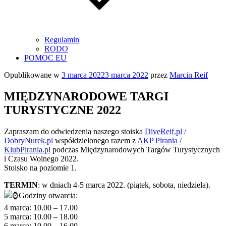
Regulamin
RODO
POMOC EU
Opublikowane w
3 marca 2022
3 marca 2022
przez
Marcin Reif
MIĘDZYNARODOWE TARGI
TURYSTYCZNE 2022
Zapraszam do odwiedzenia naszego stoiska
DiveReif.pl
/
DobryNurek.pl
współdzielonego razem z
AKP Pirania /
KlubPirania.pl
podczas Międzynarodowych Targów Turystycznych
i Czasu Wolnego 2022.
Stoisko na poziomie 1.
TERMIN
: w dniach 4-5 marca 2022. (piątek, sobota, niedziela).
Godziny otwarcia:
4 marca: 10.00 – 17.00
5 marca: 10.00 – 18.00
6 marca: 10.00 – 16.00