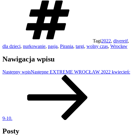
Tagi
2022
,
divereif
,
dla dzieci
,
nurkowanie
,
pasja
,
Pirania
,
targi
,
wolny czas
,
Wrocław
Nawigacja wpisu
Następny wpis
Następne
EXTREME WROCŁAW 2022 kwiecień:
9-10.
Posty