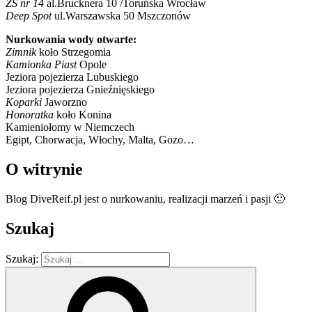
ZS nr 14
al.Brucknera 10 /Toruńska Wrocław
Deep Spot
ul.Warszawska 50 Mszczonów
Nurkowania wody otwarte:
Zimnik
koło Strzegomia
Kamionka Piast
Opole
Jeziora pojezierza Lubuskiego
Jeziora pojezierza Gnieźnięskiego
Koparki
Jaworzno
Honoratka
koło Konina
Kamieniołomy w Niemczech
Egipt, Chorwacja, Włochy, Malta, Gozo…
O witrynie
Blog DiveReif.pl jest o nurkowaniu, realizacji marzeń i pasji 🙂
Szukaj
Szukaj: